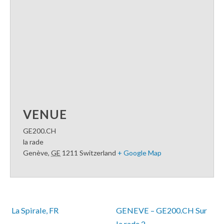
VENUE
GE200.CH
la rade
Genève
,
GE
1211
Switzerland
+ Google Map
 La Spirale, FR
GENEVE – GE200.CH Sur 
la rade 2 