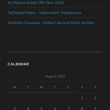
by Marcus Kohler, RSI, Nov. 2022
Taj Mahal Mafia – Uebersdorf- Impressions
Rabindra Goswami – Indian Classical Music on Sitar
CALENDAR
August 2026
M
T
W
T
F
S
S
1
2
3
4
5
6
7
8
9