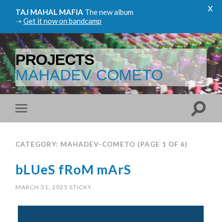
x
TAJ MAHAL MAFIA
The new album
➝
Get it now on bandcamp
PROJECTS
MAHADEV COMETO
CATEGORY: MAHADEV-COMETO
(PAGE 1 OF 6)
bLUeS fRoM mArS
MARCH 31, 2025
STICKY