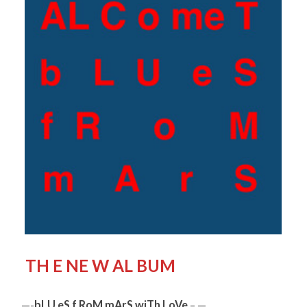
TH E NE W AL BUM
—-
bLU eS f RoM mArS
wiTh LoVe
– —