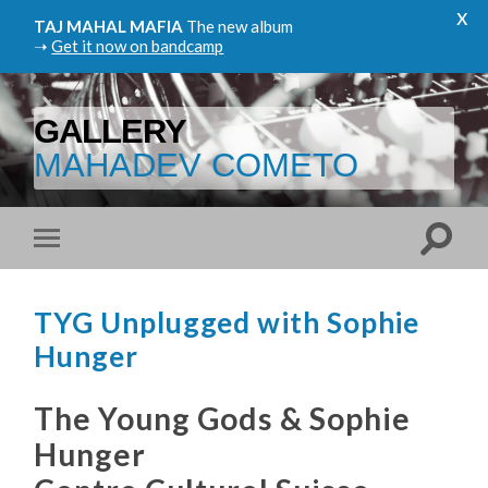
x
TAJ MAHAL MAFIA
The new album
➝
Get it now on bandcamp
GALLERY
MAHADEV COMETO
TYG Unplugged with Sophie
Hunger
The Young Gods & Sophie
Hunger