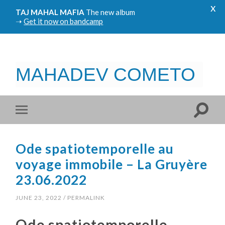
x
TAJ MAHAL MAFIA
The new album
➝
Get it now on bandcamp
MAHADEV COMETO
Ode spatiotemporelle au
voyage immobile – La Gruyère
23.06.2022
JUNE 23, 2022
/
PERMALINK
Ode spatiotemporelle