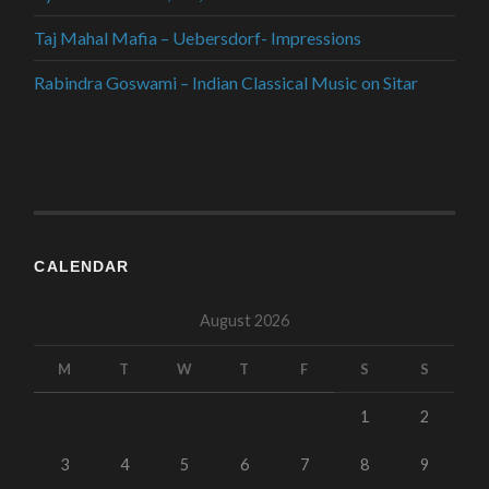
Taj Mahal Mafia – Uebersdorf- Impressions
Rabindra Goswami – Indian Classical Music on Sitar
CALENDAR
August 2026
M
T
W
T
F
S
S
1
2
3
4
5
6
7
8
9