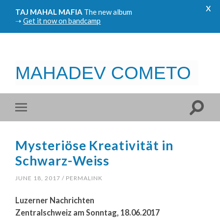
x
TAJ MAHAL MAFIA
The new album
➝
Get it now on bandcamp
MAHADEV COMETO
Mysteriöse Kreativität in
Schwarz-Weiss
JUNE 18, 2017
/
PERMALINK
Luzerner Nachrichten
Zentralschweiz am Sonntag, 18.06.2017