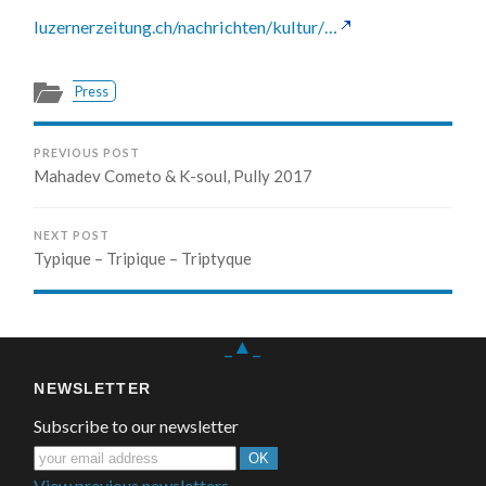
luzernerzeitung.ch/nachrichten/kultur/…
Press
PREVIOUS POST
Mahadev Cometo & K-soul, Pully 2017
NEXT POST
Typique – Tripique – Triptyque
_▲_
NEWSLETTER
Subscribe to our newsletter
View previous newsletters