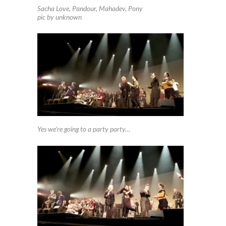
Sacha Love, Pandour, Mahadev, Pony
pic by unknown
Yes we’re going to a party party…