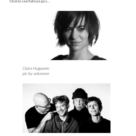
Click to see fullsize pics…
Claire Huguenin
pic by unknown