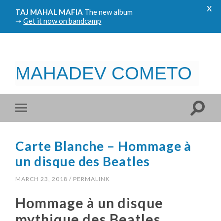
x
TAJ MAHAL MAFIA
The new album
➝
Get it now on bandcamp
MAHADEV COMETO
Carte Blanche – Hommage à
un disque des Beatles
MARCH 23, 2018
/
PERMALINK
Hommage à un disque
mythique des Beatles