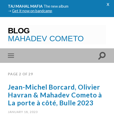
x
TAJ MAHAL MAFIA
The new album
➝
Get it now on bandcamp
BLOG
MAHADEV COMETO
PAGE 2 OF 29
Jean-Michel Borcard, Olivier
Havran & Mahadev Cometo à
La porte à côté, Bulle 2023
JANUARY 18, 2023