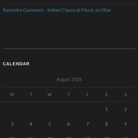
Rabindra Goswami – Indian Classical Music on Sitar
CALENDAR
August 2026
M
T
W
T
F
S
S
1
2
3
4
5
6
7
8
9