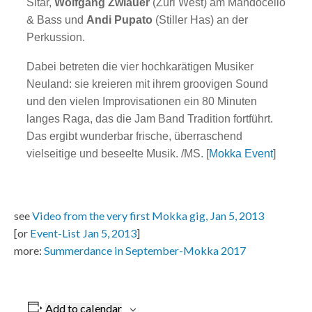
Sitar,
Wolfgang Zwiauer
(Züri West) am Mandocello
& Bass und
Andi Pupato
(Stiller Has) an der
Perkussion.
Dabei betreten die vier hochkarätigen Musiker
Neuland: sie kreieren mit ihrem groovigen Sound
und den vielen Improvisationen ein 80 Minuten
langes Raga, das die Jam Band Tradition fortführt.
Das ergibt wunderbar frische, überraschend
vielseitige und beseelte Musik. /MS. [
Mokka Event
]
see
Video from the very first Mokka gig, Jan 5, 2013
[or
Event-List Jan 5, 2013
]
more:
Summerdance in September-Mokka 2017
Add to calendar