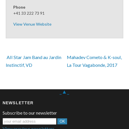
Phone
+41 33 222 73 91
View Venue Website
 All Star Jam Band au Jardin 
Mahadev Cometo & K-soul, 
Instinctif, VD
La Tour Vagabonde, 2017 
_▲_
NEWSLETTER
Subscribe to our newsletter
View previous newsletters