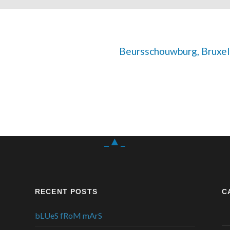
Beursschouwburg, Bruxel
_▲_
RECENT POSTS
C
bLUeS fRoM mArS