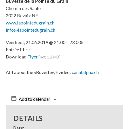
Buvette de la Pointe du Grain
Chemin des Saules
2022 Bevaix NE
www.lapointedugrain.ch
info@lapointedugrain.ch
Vendredi, 21.06.2019 @ 21:00 – 23:00h
Entrée libre
Download
Flyer
[pdf, 1.2 MB]
Alll about the «Buvette», +video:
canalalpha.ch
Add to calendar
DETAILS
Date: