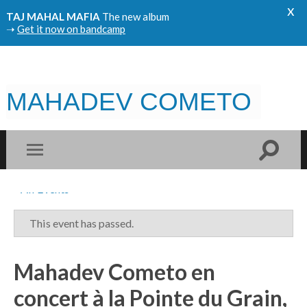
x
TAJ MAHAL MAFIA
The new album
➝
Get it now on bandcamp
MAHADEV COMETO
« All Events
This event has passed.
Mahadev Cometo en
concert à la Pointe du Grain,