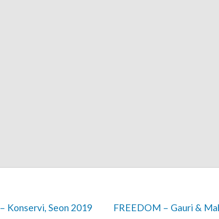
 – Konservi, Seon 2019
FREEDOM – Gauri & Ma