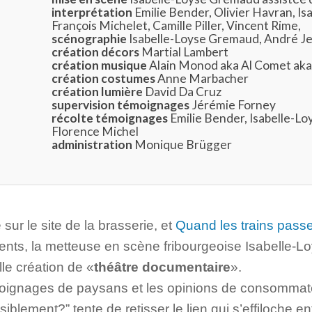
interprétation
Emilie Bender, Olivier Havran, Is
François Michelet, Camille Piller, Vincent Rime,
scénographie
Isabelle-Loyse Gremaud, André J
création décors
Martial Lambert
création musique
Alain Monod aka Al Comet a
création costumes
Anne Marbacher
création lumière
David Da Cruz
supervision témoignages
Jérémie Forney
récolte témoignages
Emilie Bender, Isabelle-L
Florence Michel
administration
Monique Brügger
é sur le site de la brasserie, et
Quand les trains pass
ents, la metteuse en scène fribourgeoise Isabelle-L
e création de «
théâtre documentaire
».
émoignages de paysans et les opinions de consommat
isiblement?” tente de retisser le lien qui s’effiloche e