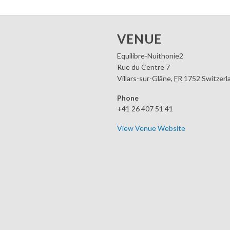
VENUE
Equilibre-Nuithonie2
Rue du Centre 7
Villars-sur-Glâne
,
FR
1752
Switzerl
Phone
+41 26 407 51 41
View Venue Website