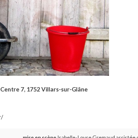
u Centre 7, 1752 Villars-sur-Glâne
r/
mise en scène
Isabelle-Loyse Gremaud assistée 