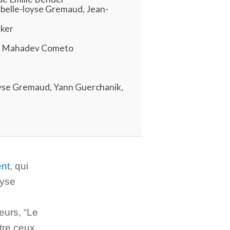
abelle-loyse Gremaud, Jean-
eker
ka Mahadev Cometo
oyse Gremaud, Yann Guerchanik,
ent
, qui
oyse
eurs, “Le
ntre ceux