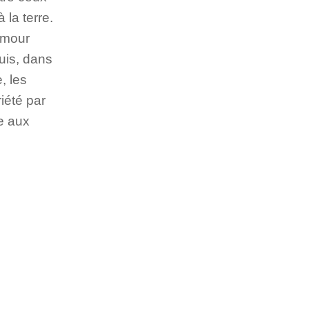
 la terre.
’amour
puis, dans
, les
riété par
le aux