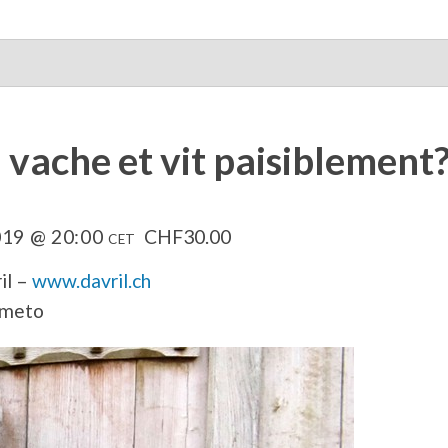
a vache et vit paisiblement
019 @ 20:00
CHF30.00
CET
il –
www.davril.ch
ometo