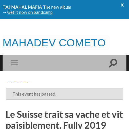
x
TAJ MAHAL MAFIA
The new album
➝
Get it now on bandcamp
MAHADEV COMETO
« All Events
This event has passed.
Le Suisse trait sa vache et vit
paisiblement, Fully 2019