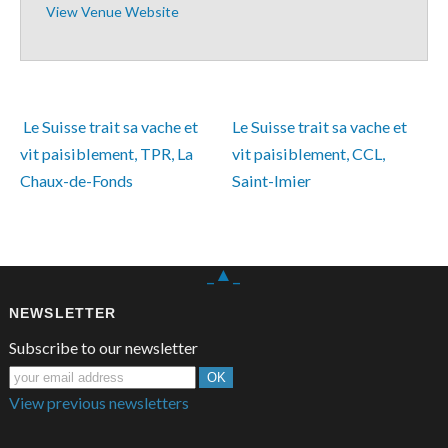
View Venue Website
 Le Suisse trait sa vache et 
Le Suisse trait sa vache et 
vit paisiblement, TPR, La 
vit paisiblement, CCL, 
Chaux-de-Fonds
Saint-Imier 
_▲_
NEWSLETTER
Subscribe to our newsletter
View previous newsletters