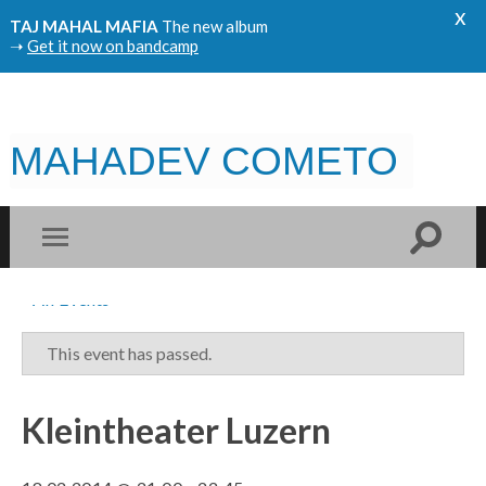
x
TAJ MAHAL MAFIA
The new album
➝
Get it now on bandcamp
MAHADEV COMETO
« All Events
This event has passed.
Kleintheater Luzern